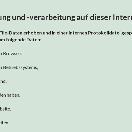
g und -verarbeitung auf dieser Inter
le-Daten erhoben und in einer internen Protokolldatei gespe
 um folgende Daten:
n Browsers,
n Betriebssystems,
ind,
den haben,
bsite,
iten.