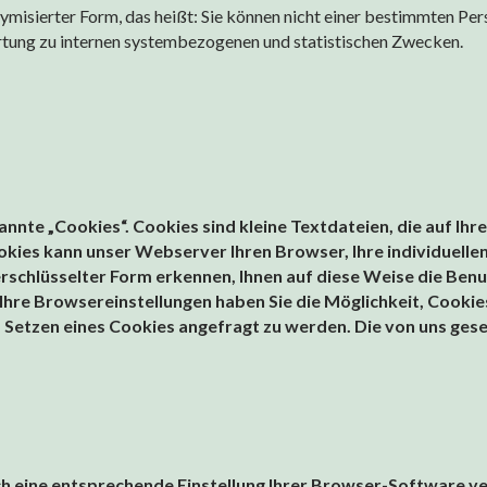
nymisierter Form, das heißt: Sie können nicht einer bestimmten P
rtung zu internen systembezogenen und statistischen Zwecken.
nte „Cookies“. Cookies sind kleine Textdateien, die auf Ih
kies kann unser Webserver Ihren Browser, Ihre individuellen
rschlüsselter Form erkennen, Ihnen auf diese Weise die Benut
Ihre Browsereinstellungen haben Sie die Möglichkeit, Cookie
 Setzen eines Cookies angefragt zu werden. Die von uns ges
h eine entsprechende Einstellung Ihrer Browser-Software ver